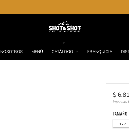
ENVIO GRATIS EN LA COMPRA DE $2,000.00
NOSOTROS
MENÚ
CATÁLOGO
FRANQUICIA
DIS
Preci
$ 6,8
habit
Impuesto 
TAMAÑO
.177