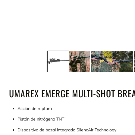
UMAREX EMERGE MULTI-SHOT BREA
Acción de ruptura
Pistón de nitrógeno TNT
Dispositivo de bozal integrado SilencAir Technology