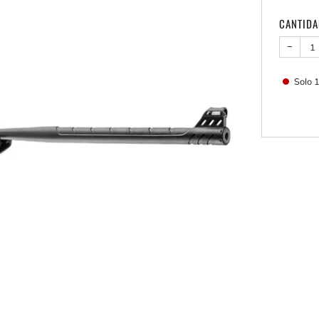
CANTID
−
Solo