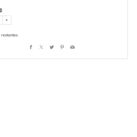
AD
+
1
restantes
Facebook
X
Twitter
Pinterest
Email