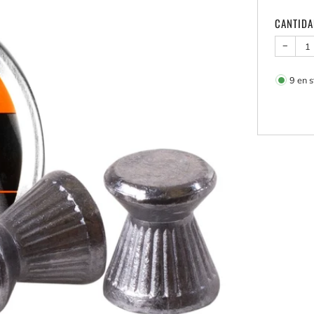
CANTID
−
9
en s