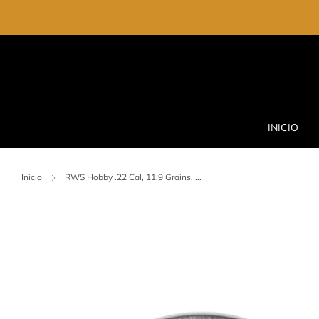
INICIO
Inicio
RWS Hobby .22 Cal, 11.9 Grains, ...