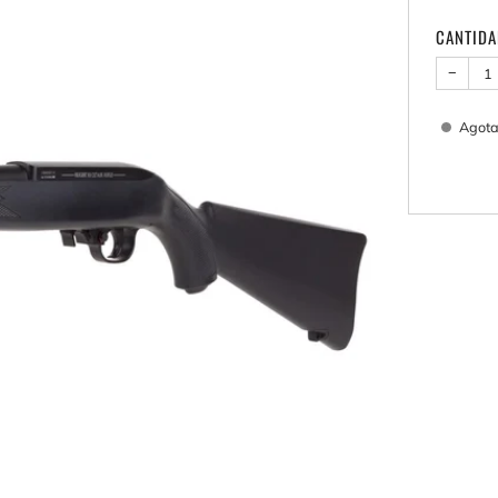
CANTID
−
Agot