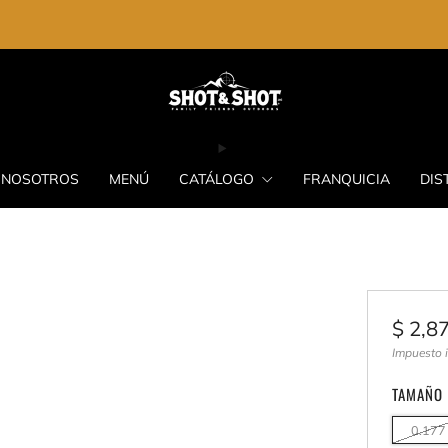
ENVIO GRATIS EN LA COMPRA DE $2,000.00
NOSOTROS
MENÚ
CATÁLOGO
FRANQUICIA
DIS
Preci
$ 2,8
habit
Impuesto 
TAMAÑO
0.177