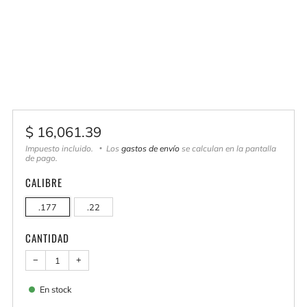
Precio
$ 16,061.39
habitual
Impuesto incluido.
Los
gastos de envío
se calculan en la pantalla
de pago.
CALIBRE
.177
.22
CANTIDAD
−
+
En stock