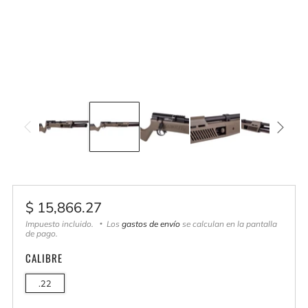
Precio
$ 15,866.27
habitual
Impuesto incluido.
Los
gastos de envío
se calculan en la pantalla
de pago.
CALIBRE
.22