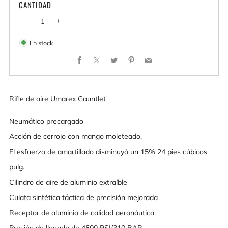
CANTIDAD
−
+
En stock
Facebook
X
Twitter
Pinterest
Email
Rifle de aire Umarex Gauntlet
Neumático precargado
Acción de cerrojo con mango moleteado.
El esfuerzo de amartillado disminuyó un 15% 24 pies cúbicos
pulg.
Cilindro de aire de aluminio extraíble
Culata sintética táctica de precisión mejorada
Receptor de aluminio de calidad aeronáutica
Presión de llenado de 4500 PSI/310 BAR