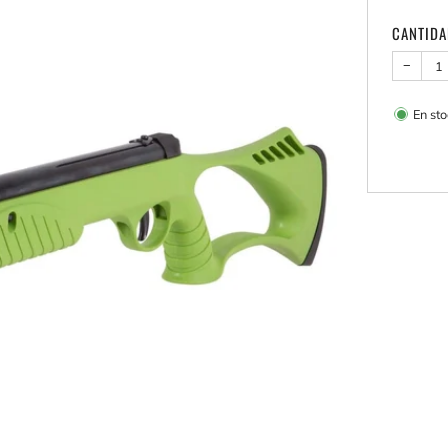
CANTID
−
En sto