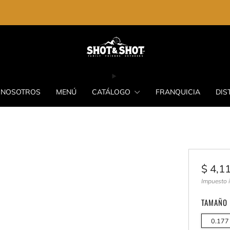
ENVIO GRATIS EN LA COMPRA DE $2,000.00
NOSOTROS
MENÚ
CATÁLOGO
FRANQUICIA
DIS
Preci
$ 4,1
habit
Impuesto 
TAMAÑO
0.177