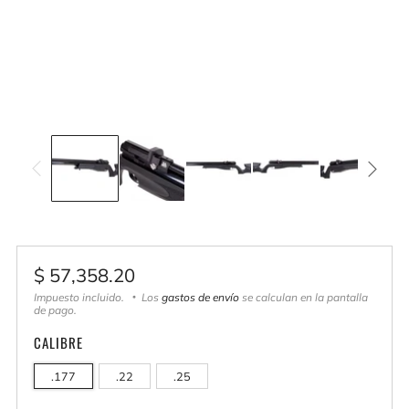
Precio
$ 57,358.20
habitual
Impuesto incluido.
Los
gastos de envío
se calculan en la pantalla
de pago.
CALIBRE
.177
.22
.25