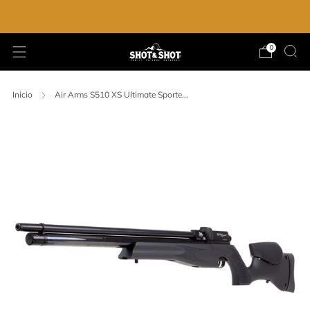
ENVIO GRATIS EN LA COMPRA DE $2,000.00
0
Inicio
Air Arms S510 XS Ultimate Sporte...