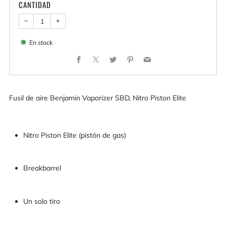
CANTIDAD
−
+
En stock
Facebook
X
Twitter
Pinterest
Email
Fusil de aire Benjamin Vaporizer SBD, Nitro Piston Elite
Nitro Piston Elite (pistón de gas)
Breakbarrel
Un solo tiro