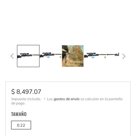
Precio
$ 8,497.07
habitual
Impuesto incluido.
Los
gastos de envío
se calculan en la pantalla
de pago.
TAMAÑO
0.22