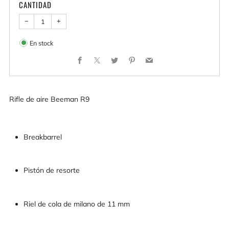
CANTIDAD
−
+
En stock
Facebook
X
Twitter
Pinterest
Email
Rifle de aire Beeman R9
Breakbarrel
Pistón de resorte
Riel de cola de milano de 11 mm