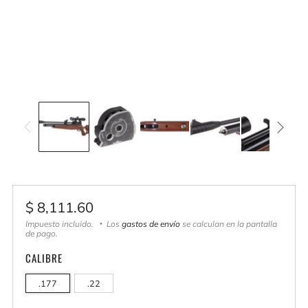
Precio
$ 8,111.60
habitual
Impuesto incluido.
Los
gastos de envío
se calculan en la pantalla
de pago.
CALIBRE
.177
.22