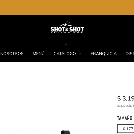
ENVIO GRATIS EN LA COMPRA DE $2,000.00
NOSOTROS
MENÚ
CATÁLOGO
FRANQUICIA
DIS
Preci
$ 3,1
habit
Impuesto 
TAMAÑO
0.177