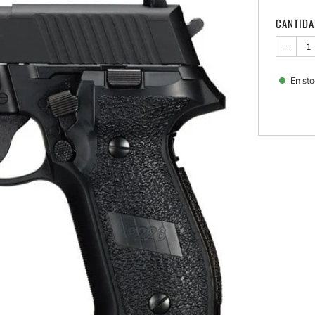
CANTID
−
En sto