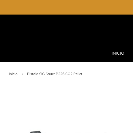
INICIO
Inicio
Pistola SIG Sauer P226 CO2 Pellet