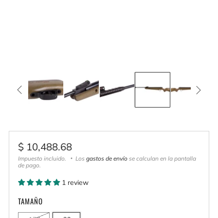
Precio
$ 10,488.68
habitual
Impuesto incluido.
Los
gastos de envío
se calculan en la pantalla
de pago.
1 review
TAMAÑO