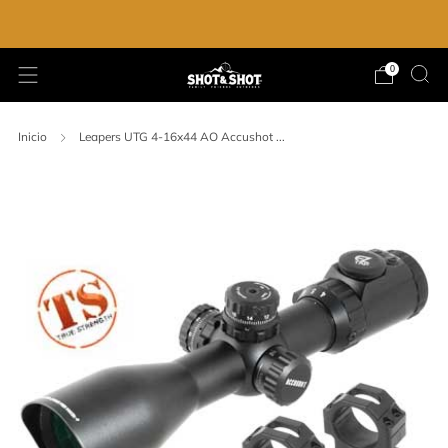
ENVIO GRATIS EN LA COMPRA DE $2,000.00
0
Inicio
Leapers UTG 4-16x44 AO Accushot ...