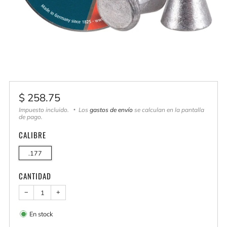
Precio
$ 258.75
habitual
Impuesto incluido.
Los
gastos de envío
se calculan en la pantalla
de pago.
CALIBRE
.177
CANTIDAD
−
+
En stock