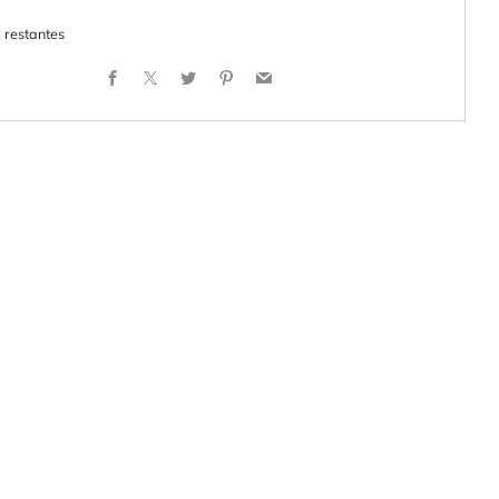
1
restantes
Facebook
X
Twitter
Pinterest
Email