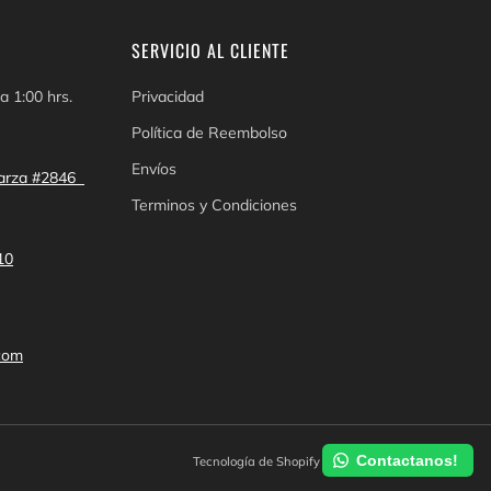
SERVICIO AL CLIENTE
a 1:00 hrs.
Privacidad
Política de Reembolso
Envíos
 Garza #2846
Terminos y Condiciones
10
com
Contactanos!
Tecnología de Shopify
© 2026, Shot & Shot