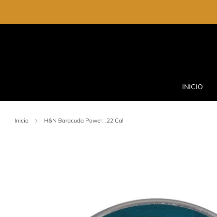
INICIO
Inicio
H&N Baracuda Power, .22 Cal