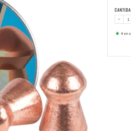
CANTID
−
4
en s