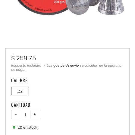
Precio
$ 258.75
habitual
Impuesto incluido.
Los
gastos de envío
se calculan en la pantalla
de pago.
CALIBRE
.22
CANTIDAD
−
+
20
en stock