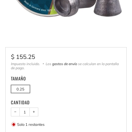
Precio
$ 155.25
habitual
Impuesto incluido.
Los
gastos de envío
se calculan en la pantalla
de pago.
TAMAÑO
0.25
CANTIDAD
−
+
Solo
1
restantes