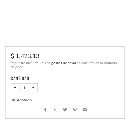
Precio
$ 1,423.13
habitual
Impuesto incluido.
Los
gastos de envío
se calculan en la pantalla
de pago.
CANTIDAD
−
+
Agotado
Facebook
X
Twitter
Pinterest
Email