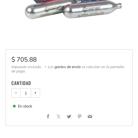
Precio
$ 705.88
habitual
Impuesto incluido.
Los
gastos de envío
se calculan en la pantalla
de pago.
CANTIDAD
−
+
En stock
Facebook
X
Twitter
Pinterest
Email