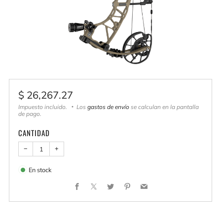
Precio
$ 26,267.27
habitual
Impuesto incluido.
Los
gastos de envío
se calculan en la pantalla
de pago.
CANTIDAD
−
+
En stock
Facebook
X
Twitter
Pinterest
Email