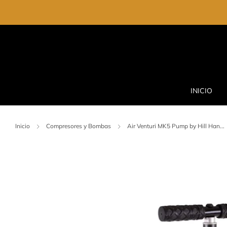
INICIO
Inicio
Compresores y Bombas
Air Venturi MK5 Pump by Hill Han...