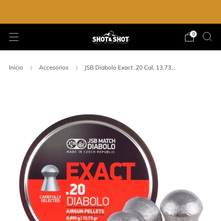
ENVIO GRATIS EN LA COMPRA DE $2,000.00
0
Inicio
Accesorios
JSB Diabolo Exact .20 Cal, 13.73...