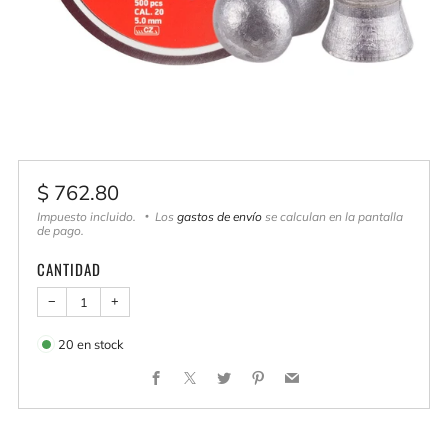
Precio
$ 762.80
habitual
Impuesto incluido.
Los
gastos de envío
se calculan en la pantalla
de pago.
CANTIDAD
−
+
20
en stock
Facebook
X
Twitter
Pinterest
Email